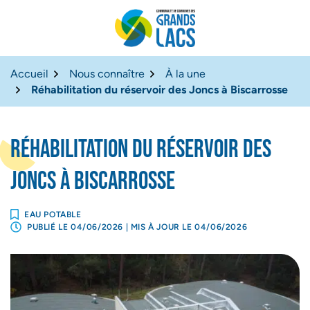
Gestion des traceurs
Aller
Aller
Aller
à
au
au
Site officiel de la Com
la
contenu
pied
navigation
de
Accueil
Nous connaître
À la une
page
Réhabilitation du réservoir des Joncs à Biscarrosse
Réhabilitation du réservoir des
Joncs à Biscarrosse
EAU POTABLE
PUBLIÉ LE
04/06/2026
| MIS À JOUR LE
04/06/2026