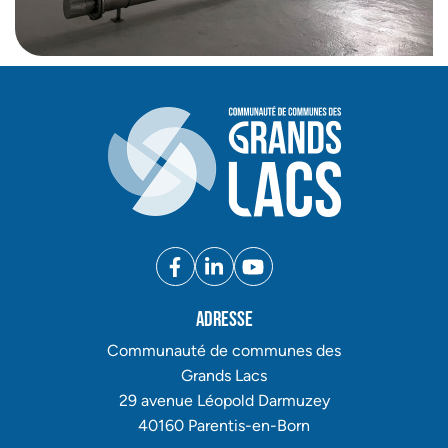
Facebook
(ouverture dans un nouvel ong
Linkedin
(ouverture dans un nouvel
YouTube
(ouverture dans un no
Adresse
Communauté de communes des
Grands Lacs
29 avenue Léopold Darmuzey
40160 Parentis-en-Born