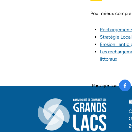
Pour mieux comprend
Rechargements
Stratégie Local
Erosion : anti
Les rechargemen
littoraux
Partager sur
PA
(O
A
C
G
2