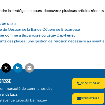
re la stratégie en cours, découvrez plusieurs articles récents 
 en sable
e de Gestion de la Bande Côtière de Biscarrosse
ciper comme à Biscarrosse ou Lège-Cap-Ferret
ts des plages : une gestion de l’érosion nécessaire au mainti
RTAGER SUR FACEBOOK
UVERTURE DANS UN NOUVEL ONGLET)
PARTAGER SUR X (TWITTER)
(OUVERTURE DANS UN NOUVEL ONGLET)
PARTAGER SUR LINKEDIN
(OUVERTURE DANS UN NOUVEL ONGLET)
PARTAGER PAR E-MAIL
(OUVERTURE DANS UN NOUVEL ONG
dresse
05 58 78 54 63
ommunauté de communes des
rands Lacs
NOUS ÉCRIRE
9 avenue Léopold Darmuzey